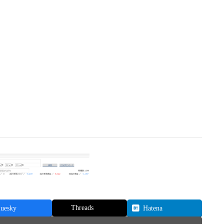
Threads
luesky
Hatena