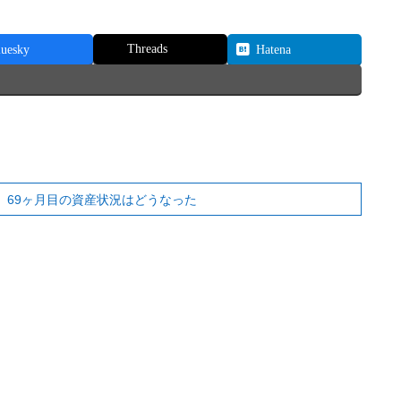
Threads
luesky
Hatena
果 69ヶ月目の資産状況はどうなった