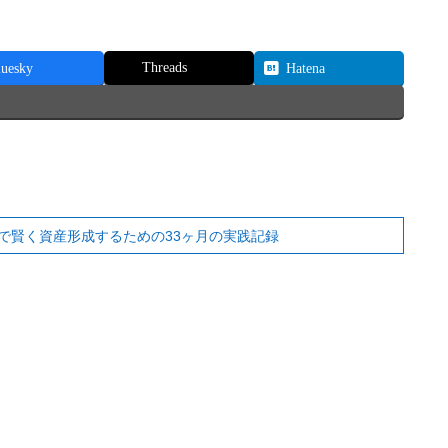
Threads
luesky
Hatena
で賢く資産形成するための33ヶ月の実践記録