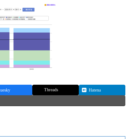
Threads
luesky
Hatena