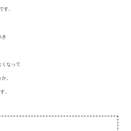
カです。
つき
。
なくなって
うか。
ます。