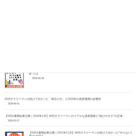
【NISA運用結果公開｜2026年6月】記録的な円安はチャンス？アラフィフサラリーマ
ンが考える資産形成
2026-08-01
【NISA運用結果公開｜2026年5月】株価は回復、でも生活は楽にならない？アラフィ
フサラリーマンが考える資産形成
2026-06-28
【NISA運用結果公開｜2026年4月】中東情勢で相場急変。それでも定額積立を止めな
い理由
2026-05-27
【NISA運用結果公開｜2026年3月】物価上昇時代にサラリーマンが“負けないための投
資”とは
2026-04-28
50代サラリーマンが続けて分かった「積立の力」と2026年の資産運用の必要性
2026-04-01
【NISA運用結果公開｜2026年1月】40代サラリーマンのリアルな資産推移と“続けやすさ”の正体
2026-02-27
【NISA運用結果公開｜2025年12月】40代サラリーマンが続けて分かった“やらない投