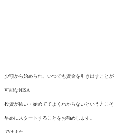
というか運用期間中はほとんどプラス収支です。
しかも、運用益は非課税
税金大国日本でこれは非常にメリットです。
きな臭い増税の噂も出ていますが、
とりあえず、現状は資産運用は順調に進んでいます。
少額から始められ、いつでも資金を引き出すことが
可能なNISA
投資が怖い・始めててよくわからないという方こそ
早めにスタートすることをお勧めします。
ではまた